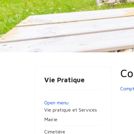
Vous êtes ici :
Accueil
Vie Pratique
Ré
Co
Vie Pratique
Compt
Open menu
Vie pratique et Services
Mairie
Cimetière