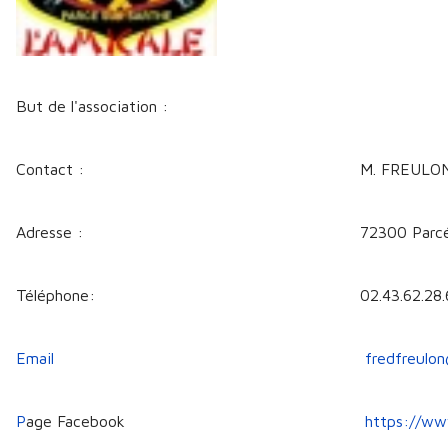
But de l'association :
Contact :
M. FREULON
Adresse :
72300 Parcé
Téléphone:
02.43.62.28
Email
fredfreulo
P
age Facebook
https://ww