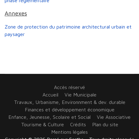
phase réglementaire
Annexes
Zone de protection du patrimoine architectural urbain et
paysager
Accès réservé
Accueil
Vie Municipale
Travaux, Urbanisme, Environnment & dev. durable
Finances et développement économique
Enfance, Jeunesse, Scolaire et Social
Vie Associative
Tourisme & Culture
Crédits
Plan du site
Mentions légales