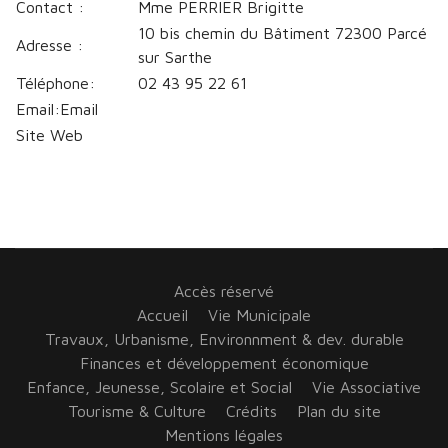
Contact :
Mme PERRIER Brigitte
10 bis chemin du Bâtiment 72300 Parcé
Adresse :
sur Sarthe
Téléphone:
02 43 95 22 61
Email:Email
Site Web
Accès réservé
Accueil
Vie Municipale
Travaux, Urbanisme, Environnment & dev. durable
Finances et développement économique
Enfance, Jeunesse, Scolaire et Social
Vie Associative
Tourisme & Culture
Crédits
Plan du site
Mentions légales