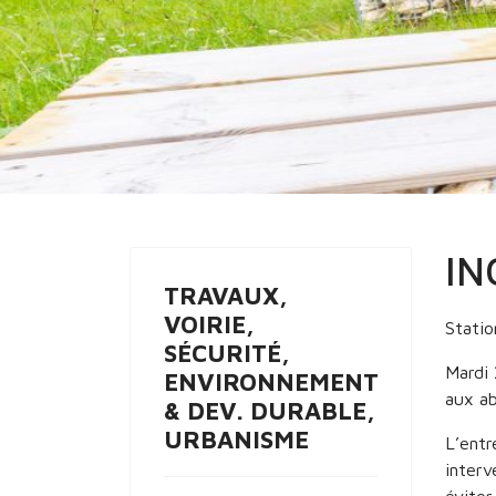
Vous êtes ici :
Accueil
Urbanisme & dev-
IN
TRAVAUX,
VOIRIE,
Statio
SÉCURITÉ,
Mardi 
ENVIRONNEMENT
aux ab
& DEV. DURABLE,
URBANISME
L’entr
interv