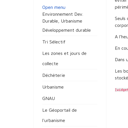
éviter
périmè
Open menu
Environnement Dev.
Seuls 
Durable, Urbanisme
corpor
Développement durable
A l’he
Tri Sélectif
En cou
Les zones et jours de
Dans u
collecte
Les bo
Déchèterie
stocké
Urbanisme
[widge
GNAU
Le Géoportail de
l'urbanisme