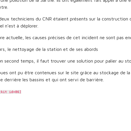
 une pollution de la Sarthe. Ils ont également fait appel à un
tre.
deux techniciens du CNR étaient présents sur la constructio
el n’est à déplorer.
ure actuelle, les causes précises de cet incident ne sont pas en
rs, le nettoyage de la station et de ses abords
n second temps, il faut trouver une solution pour palier au st
ues ont pu être contenues sur le site grâce au stockage de l
e derrière les bassins et qui ont servi de barrière.
tkit id=86]