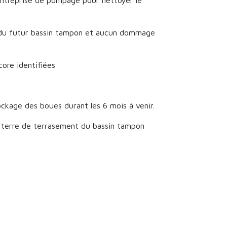
e entreprise de pompage pour nettoyer le
n du futur bassin tampon et aucun dommage
core identifiées
ockage des boues durant les 6 mois à venir.
a terre de terrasement du bassin tampon