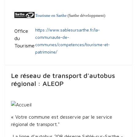
Tourisme en Sarthe
(Sarthe développment)
https://www.sablesursarthe.fr/la-
O
ffice
communaute-de-
du
communes/competences/tourisme-et-
Tourisme
patrimoine/
Le réseau de transport d'autobus
régional : ALEOP
« Votre commune est desservie par le service
régional de transport."
La ligne d'autobus 208 déserre Sablé-sur-Sarthe -