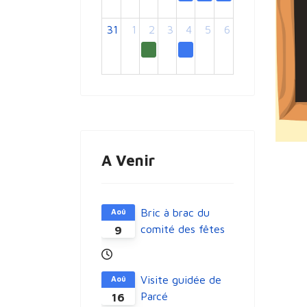
31
1
2
3
4
5
6
A Venir
Bric à brac du
Aoû
comité des fêtes
9
Visite guidée de
Aoû
Parcé
16