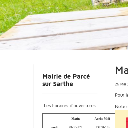
Vous êtes ici :
Accueil
Actualités
Marc
Ma
Mairie de Parcé
sur Sarthe
26 Mai
Pour 
Les horaires d'ouvertures
Notez
Matin
Après-Midi
Lundi
8h30-12h
13h30-18h