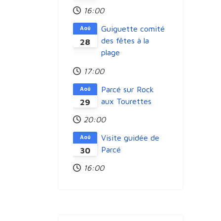
16:00
Guiguette comité
Aoû
des fêtes à la
28
plage
17:00
Parcé sur Rock
Aoû
aux Tourettes
29
20:00
Visite guidée de
Aoû
Parcé
30
16:00