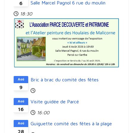
Salle Marcel Pagnol 6 rue du moulin
6
18:30
Bric à brac du comité des fêtes
Aoû
9
Visite guidée de Parcé
Aoû
16
16:00
Guiguette comité des fêtes à la plage
Aoû
28