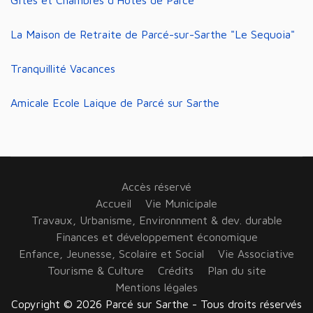
La Maison de Retraite de Parcé-sur-Sarthe "Le Sequoia"
Tranquillité Vacances
Amicale Ecole Laique de Parcé sur Sarthe
Accès réservé
Accueil
Vie Municipale
Travaux, Urbanisme, Environnment & dev. durable
Finances et développement économique
Enfance, Jeunesse, Scolaire et Social
Vie Associative
Tourisme & Culture
Crédits
Plan du site
Mentions légales
Copyright © 2026 Parcé sur Sarthe - Tous droits réservés